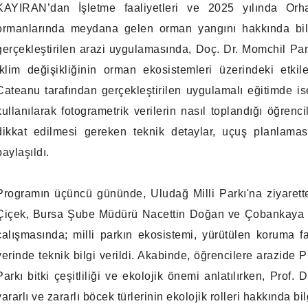
KAYIRAN’dan İşletme faaliyetleri ve 2025 yılında Or
ormanlarında meydana gelen orman yangını hakkında bil
gerçekleştirilen arazi uygulamasında, Doç. Dr. Momchil Pa
iklim değişikliğinin orman ekosistemleri üzerindeki etki
Cateanu tarafından gerçekleştirilen uygulamalı eğitimde i
kullanılarak fotogrametrik verilerin nasıl toplandığı öğrenc
dikkat edilmesi gereken teknik detaylar, uçuş planlamas
paylaşıldı.
Programın üçüncü gününde, Uludağ Milli Parkı'na ziyaret
Çiçek, Bursa Şube Müdürü Nacettin Doğan ve Çobankaya Şe
çalışmasında; milli parkın ekosistemi, yürütülen koruma faa
yerinde teknik bilgi verildi. Akabinde, öğrencilere arazide 
Parkı bitki çeşitliliği ve ekolojik önemi anlatılırken, Prof
yararlı ve zararlı böcek türlerinin ekolojik rolleri hakkında bilg