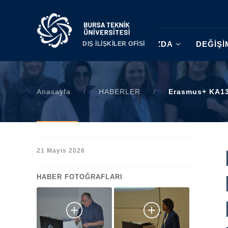
|
HAKKIMIZDA
DEĞİŞ
DIŞ İLİŞKİLER OFİSİ
Anasayfa
/
HABERLER
/
Erasmus+ KA131
21 Mayıs 2026
HABER FOTOĞRAFLARI