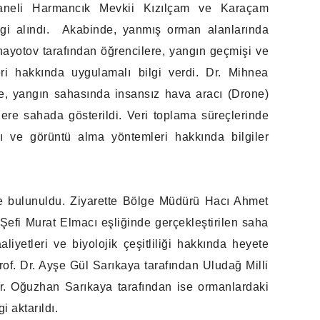
haneli Harmancık Mevkii Kızılçam ve Karaçam
gi alındı. Akabinde, yanmış orman alanlarında
nayotov tarafından öğrencilere, yangın geçmişi ve
leri hakkında uygulamalı bilgi verdi. Dr. Mihnea
se, yangın sahasında insansız hava aracı (Drone)
ilere sahada gösterildi. Veri toplama süreçlerinde
ı ve görüntü alma yöntemleri hakkında bilgiler
te bulunuldu. Ziyarette Bölge Müdürü Hacı Ahmet
fi Murat Elmacı eşliğinde gerçekleştirilen saha
liyetleri ve biyolojik çeşitliliği hakkında heyete
Prof. Dr. Ayşe Gül Sarıkaya tarafından Uludağ Milli
. Dr. Oğuzhan Sarıkaya tarafından ise ormanlardaki
i aktarıldı.