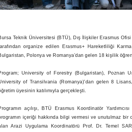
Bursa Teknik Üniversitesi (BTÜ), Dış İlişkiler Erasmus Ofi
tarafından organize edilen Erasmus+ Hareketliliği Karm
Bulgaristan, Polonya ve Romanya'dan gelen 18 kişilik öğrenc
Program; University of Forestry (Bulgaristan), Poznan U
University of Transilvania (Romanya)’dan gelen 8 Lisans
öğretim üyesinin katılımıyla gerçekleşti.
Programın açılışı, BTÜ Erasmus Koordinatör Yardımcısı Ö
programın içeriği hakkında bilgi vermesi ve unutulmaz bir 
alan Arazi Uygulama Koordinatörü Prof. Dr. Temel SARIY