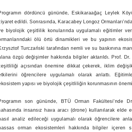
Programın dördüncü gününde, Eskikaraağaç Leylek Köyü
ziyaret edildi. Sonrasında, Karacabey Longoz Ormanları’nda 
ve biyolojik çeşitlilik konularında uygulamalı eğitimler ver
ormanlarındaki ölü örtü dinamikleri ve bu yapının ekosi
Krzysztof Turczański tarafından nemli ve su baskınına m
alana özgü değişimler hakkında bilgiler aktarıldı. Prof. 
çeşitliliği açısından önemine dikkat çekerek, iklim değişi
etkilerini öğrencilere uygulamalı olarak anlattı. Eğit
ekosistem yapısı ve biyolojik çeşitliliğin korunmasının önem
Programın son gününde, BTÜ Orman Fakültesi’nde Dr.
sahasında insansız hava aracı (drone) kullanılarak elde ed
nasıl analiz edileceği uygulamalı olarak öğrencilere anla
hassas orman ekosistemleri hakkında bilgiler içeren su