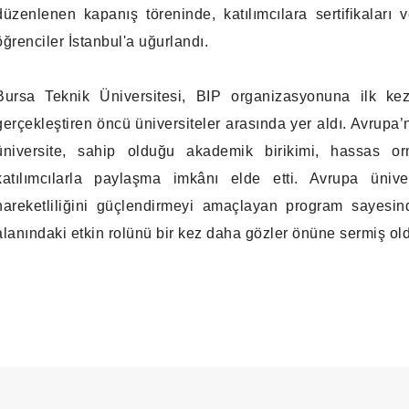
düzenlenen kapanış töreninde, katılımcılara sertifikaları
öğrenciler İstanbul'a uğurlandı.
Bursa Teknik Üniversitesi, BIP organizasyonuna ilk ke
gerçekleştiren öncü üniversiteler arasında yer aldı. Avrupa’n
üniversite, sahip olduğu akademik birikimi, hassas orm
katılımcılarla paylaşma imkânı elde etti. Avrupa ünivers
hareketliliğini güçlendirmeyi amaçlayan program sayesi
alanındaki etkin rolünü bir kez daha gözler önüne sermiş ol