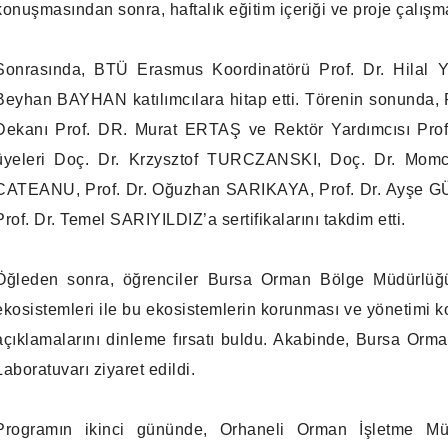
konuşmasından sonra, haftalık eğitim içeriği ve proje çalışm
Sonrasında, BTÜ Erasmus Koordinatörü Prof. Dr. Hilal 
Beyhan BAYHAN katılımcılara hitap etti. Törenin sonunda,
Dekanı Prof. DR. Murat ERTAŞ ve Rektör Yardımcısı Pro
üyeleri Doç. Dr. Krzysztof TURCZANSKI, Doç. Dr. Mom
CATEANU, Prof. Dr. Oğuzhan SARIKAYA, Prof. Dr. Ayşe 
Prof. Dr. Temel SARIYILDIZ’a sertifikalarını takdim etti.
Öğleden sonra, öğrenciler Bursa Orman Bölge Müdürlüğü
ekosistemleri ile bu ekosistemlerin korunması ve yönetim
açıklamalarını dinleme fırsatı buldu. Akabinde, Bursa Or
Laboratuvarı ziyaret edildi.
Programın ikinci gününde, Orhaneli Orman İşletme Mü