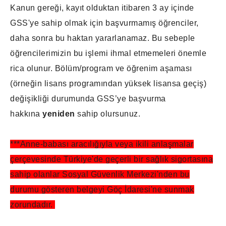
Kanun gereği, kayıt olduktan itibaren 3 ay içinde
GSS'ye sahip olmak için başvurmamış öğrenciler,
daha sonra bu haktan yararlanamaz. Bu sebeple
öğrencilerimizin bu işlemi ihmal etmemeleri önemle
rica olunur. Bölüm/program ve öğrenim aşaması
(örneğin lisans programından yüksek lisansa geçiş)
değişikliği durumunda GSS’ye başvurma
hakkına
yeniden
sahip olursunuz.
***Anne-babası aracılığıyla veya ikili anlaşmalar
çerçevesinde Türkiye'de geçerli bir sağlık sigortasına
sahip olanlar Sosyal Güvenlik Merkezi'nden bu
durumu gösteren belgeyi Göç İdaresi'ne sunmak
zorundadır.