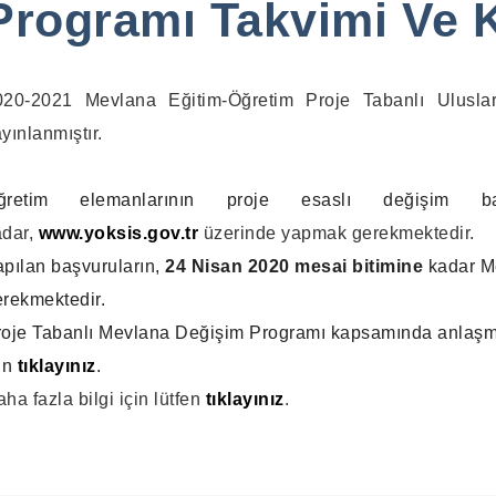
Programı Takvimi Ve Kr
020-2021 Mevlana Eğitim-Öğretim Proje Tabanlı Uluslar
yınlanmıştır.
ğretim elemanlarının proje esaslı değişim başv
adar,
www.yoksis.gov.tr
üzerinde yapmak gerekmektedir.
pılan başvuruların,
24
Nisan 2020 mesai bitimine
kadar Me
rekmektedir.
oje Tabanlı Mevlana Değişim Programı kapsamında anlaşmalı
in
tıklayınız
.
ha fazla bilgi için lütfen
tıklayınız
.